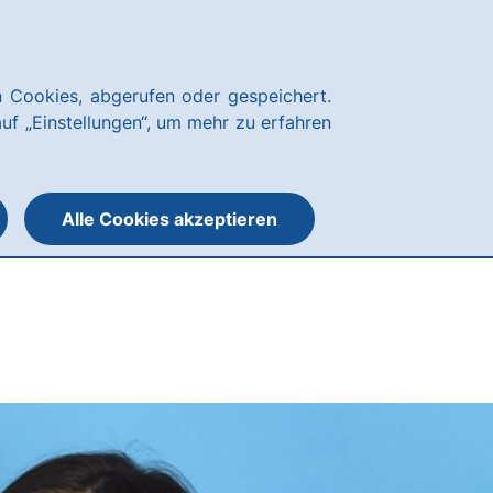
Über uns
News
Karriere
Kundenservice
hausbanking Login
 Cookies, abgerufen oder gespeichert.
Suche
Menü
auf „Einstellungen“, um mehr zu erfahren
öffnen
öffnen
oder
schließen
Alle Cookies akzeptieren