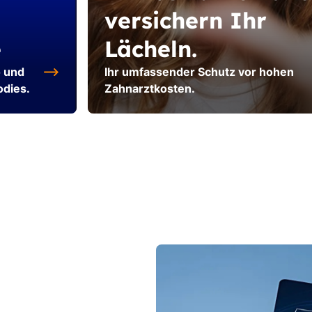
versichern Ihr
e
Lächeln.
o und
Ihr umfassender Schutz vor hohen
dies.
Zahnarztkosten.
Video
stoppen