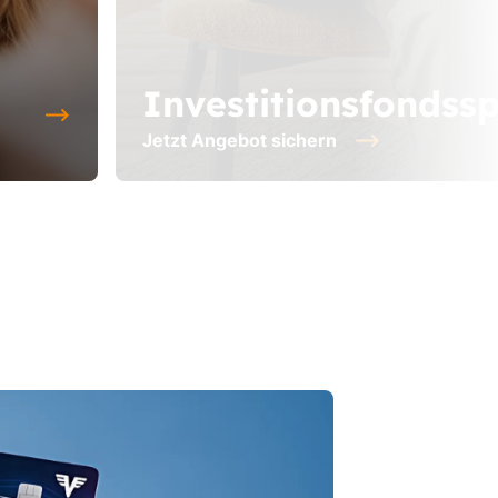
Investitionsfondss
Jetzt Angebot sichern