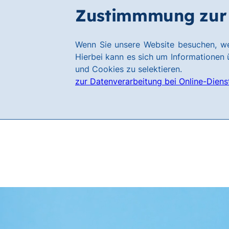
Zum
Zum
Zustimmmung zur 
Filialen
Hauptinhalt
Footer
springen
springen
Link
Wenn Sie unsere Website besuchen, we
zur
Hierbei kann es sich um Informationen ü
Homepage
und Cookies zu selektieren.
zur Datenverarbeitung bei Online-Diens