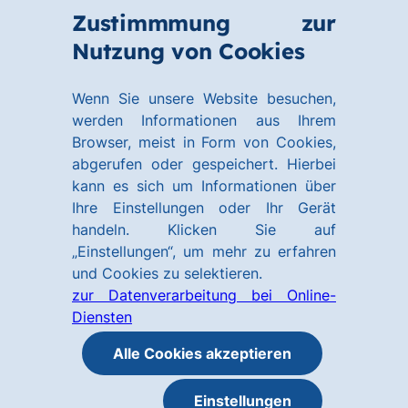
Zum
Zum
Zustimmmung zur
Hauptinhalt
Footer
Link
Nutzung von Cookies
Menü
springen
springen
zur
öffnen
Homepage
Wenn Sie unsere Website besuchen,
werden Informationen aus Ihrem
Browser, meist in Form von Cookies,
abgerufen oder gespeichert. Hierbei
kann es sich um Informationen über
Ihre Einstellungen oder Ihr Gerät
handeln. Klicken Sie auf
„Einstellungen“, um mehr zu erfahren
und Cookies zu selektieren.
zur Datenverarbeitung bei Online-
Diensten
Alle Cookies akzeptieren
Einstellungen