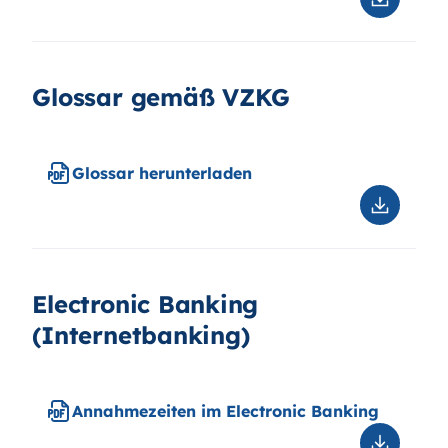
Downloa
Rechtlic
Bedingu
Verbrau
Glossar gemäß VZKG
Glossar herunterladen
Downloa
Glossar
herunter
Electronic Banking
(Internetbanking)
Annahmezeiten im Electronic Banking