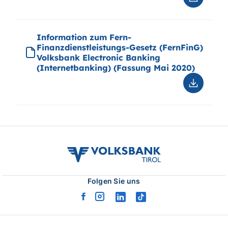
Downloa
Annahme
im
Electron
Information zum Fern-
Banking
Finanzdienstleistungs-Gesetz (FernFinG)
Volksbank Electronic Banking
(Internetbanking) (Fassung Mai 2020)
Downloa
Informat
zum
Fern-
Finanzdi
Gesetz
(FernFin
volksbank
Volksba
tirol
Electron
logo
Banking
Folgen Sie uns
(Interne
(Fassun
facebook
instagram
linkedin
tiktok
Mai
logo
logo
logo
logo
2020)