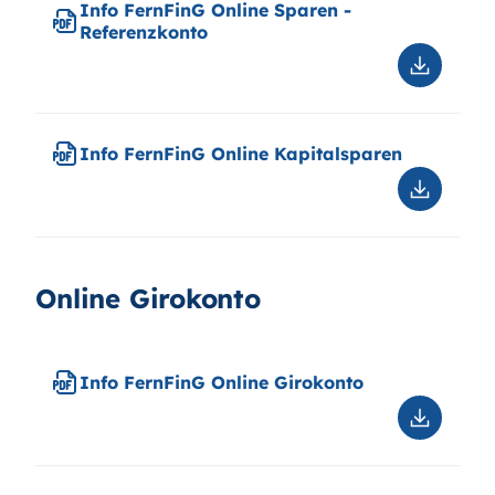
Info FernFinG Online Sparen -
Referenzkonto
Downloa
Info
FernFin
Online
Info FernFinG Online Kapitalsparen
Sparen
-
Downloa
Referen
Info
FernFin
Online
Kapitals
Online Girokonto
Info FernFinG Online Girokonto
Downloa
Info
FernFin
Online