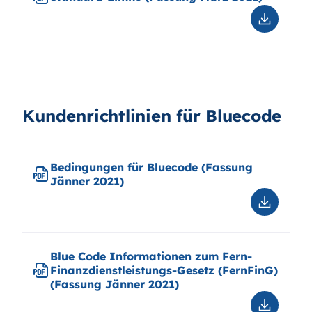
Downloa
Standar
Limits
(Fassun
März
2021)