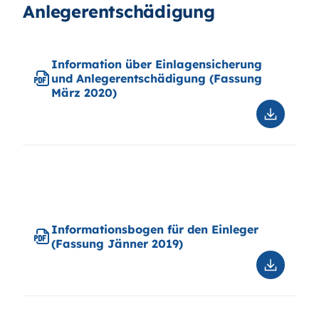
Informationsbogen für den Einleger
(Fassung Jänner 2019)
Downloa
Informa
für
den