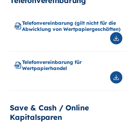
Telefonvereinbarung
dem
Finanzm
Geldwäs
sowie
Telefonvereinbarung (gilt nicht für die
zum
Abwicklung von Wertpapiergeschäften)
automat
Informat
Downloa
Telefonv
(gilt
nicht
Telefonvereinbarung für
für
Wertpapierhandel
die
Abwickl
Downloa
von
Telefonv
Wertpap
für
Wertpap
Save & Cash / Online
Kapitalsparen