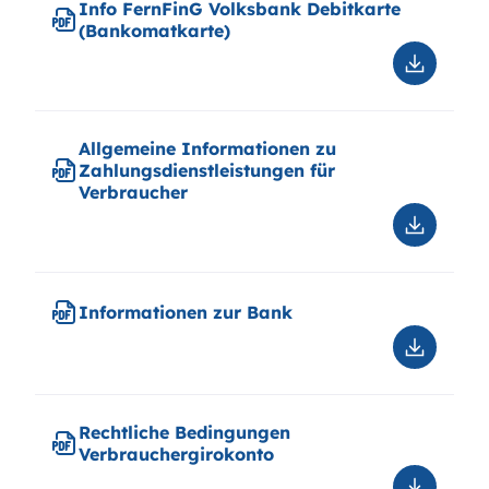
Info FernFinG Volksbank Debitkarte
Girokon
(Bankomatkarte)
Downloa
Info
FernFin
Volksba
Allgemeine Informationen zu
Debitkar
Zahlungsdienstleistungen für
(Bankom
Verbraucher
Downloa
Allgeme
Informat
zu
Informationen zur Bank
Zahlungs
für
Downloa
Verbrau
Informat
zur
Bank
Rechtliche Bedingungen
Verbrauchergirokonto