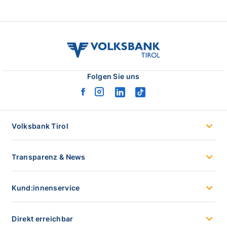
volksbank
tirol
logo
Folgen Sie uns
facebook
instagram
linkedin
tiktok
logo
logo
logo
logo
Volksbank Tirol
Transparenz & News
Kund:innenservice
Direkt erreichbar