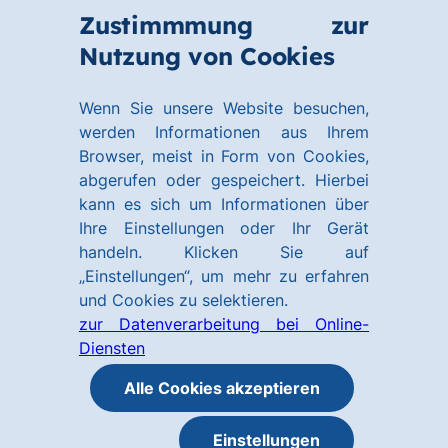
Zum
Zum
Zustimmmung zur
Hauptinhalt
Footer
Link
Nutzung von Cookies
Menü
springen
springen
zur
öffnen
Homepage
Wenn Sie unsere Website besuchen,
werden Informationen aus Ihrem
Browser, meist in Form von Cookies,
abgerufen oder gespeichert. Hierbei
kann es sich um Informationen über
Ihre Einstellungen oder Ihr Gerät
handeln. Klicken Sie auf
„Einstellungen“, um mehr zu erfahren
und Cookies zu selektieren.
zur Datenverarbeitung bei Online-
Diensten
Alle Cookies akzeptieren
Einstellungen