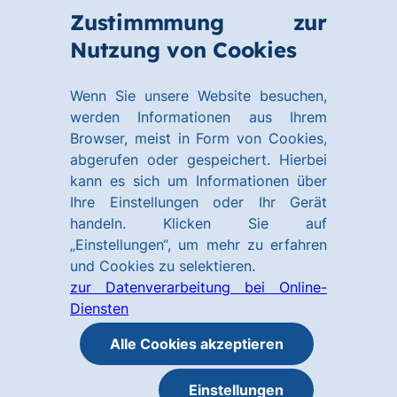
Zum
Zum
Zustimmmung zur
Hauptinhalt
Footer
Link
Nutzung von Cookies
Menü
springen
springen
zur
öffnen
Homepage
Wenn Sie unsere Website besuchen,
werden Informationen aus Ihrem
Browser, meist in Form von Cookies,
abgerufen oder gespeichert. Hierbei
kann es sich um Informationen über
Ihre Einstellungen oder Ihr Gerät
handeln. Klicken Sie auf
„Einstellungen“, um mehr zu erfahren
und Cookies zu selektieren.
zur Datenverarbeitung bei Online-
Diensten
Alle Cookies akzeptieren
Einstellungen