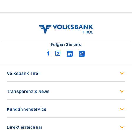
volksbank
tirol
logo
Folgen Sie uns
facebook
instagram
linkedin
tiktok
logo
logo
logo
logo
Volksbank Tirol
Transparenz & News
Kund:innenservice
Direkt erreichbar