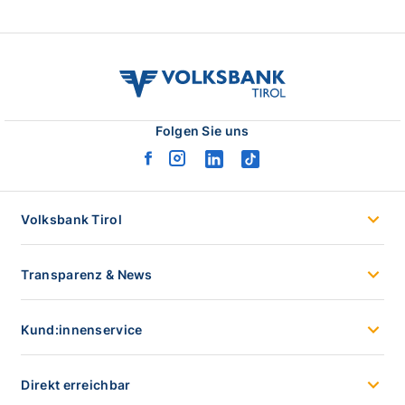
volksbank
tirol
logo
Folgen Sie uns
facebook
instagram
linkedin
tiktok
logo
logo
logo
logo
Volksbank Tirol
Transparenz & News
Kund:innenservice
Direkt erreichbar