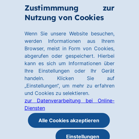
Zum
Zum
Zustimmmung zur
Hauptinhalt
Footer
Link
Nutzung von Cookies
Menü
springen
springen
zur
öffnen
Homepage
Wenn Sie unsere Website besuchen,
werden Informationen aus Ihrem
Browser, meist in Form von Cookies,
abgerufen oder gespeichert. Hierbei
kann es sich um Informationen über
Ihre Einstellungen oder Ihr Gerät
handeln. Klicken Sie auf
„Einstellungen“, um mehr zu erfahren
und Cookies zu selektieren.
zur Datenverarbeitung bei Online-
Diensten
Alle Cookies akzeptieren
Einstellungen