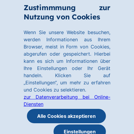
Zum
Zum
Zustimmmung zur
Hauptinhalt
Footer
Link
Nutzung von Cookies
Menü
springen
springen
zur
öffnen
Homepage
Wenn Sie unsere Website besuchen,
werden Informationen aus Ihrem
Browser, meist in Form von Cookies,
abgerufen oder gespeichert. Hierbei
kann es sich um Informationen über
Ihre Einstellungen oder Ihr Gerät
handeln. Klicken Sie auf
„Einstellungen“, um mehr zu erfahren
und Cookies zu selektieren.
zur Datenverarbeitung bei Online-
Diensten
Alle Cookies akzeptieren
Einstellungen