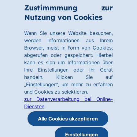
Zum
Zum
Zustimmmung zur
Hauptinhalt
Footer
Link
Nutzung von Cookies
Menü
springen
springen
zur
öffnen
Homepage
Wenn Sie unsere Website besuchen,
werden Informationen aus Ihrem
Browser, meist in Form von Cookies,
abgerufen oder gespeichert. Hierbei
kann es sich um Informationen über
Ihre Einstellungen oder Ihr Gerät
handeln. Klicken Sie auf
„Einstellungen“, um mehr zu erfahren
und Cookies zu selektieren.
zur Datenverarbeitung bei Online-
Diensten
Alle Cookies akzeptieren
Einstellungen