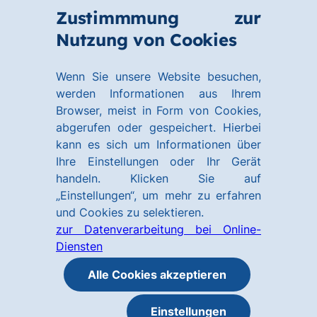
Zum
Zum
Zustimmmung zur
Hauptinhalt
Footer
Link
Nutzung von Cookies
Menü
springen
springen
zur
öffnen
Homepage
Wenn Sie unsere Website besuchen,
werden Informationen aus Ihrem
Browser, meist in Form von Cookies,
abgerufen oder gespeichert. Hierbei
kann es sich um Informationen über
Ihre Einstellungen oder Ihr Gerät
handeln. Klicken Sie auf
„Einstellungen“, um mehr zu erfahren
und Cookies zu selektieren.
zur Datenverarbeitung bei Online-
Diensten
Alle Cookies akzeptieren
Einstellungen