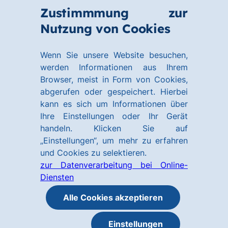
Zum
Zum
Zustimmmung zur
Hauptinhalt
Footer
Link
Nutzung von Cookies
Menü
springen
springen
zur
öffnen
Homepage
Wenn Sie unsere Website besuchen,
werden Informationen aus Ihrem
Browser, meist in Form von Cookies,
abgerufen oder gespeichert. Hierbei
kann es sich um Informationen über
Ihre Einstellungen oder Ihr Gerät
handeln. Klicken Sie auf
„Einstellungen“, um mehr zu erfahren
und Cookies zu selektieren.
zur Datenverarbeitung bei Online-
Diensten
Alle Cookies akzeptieren
Einstellungen