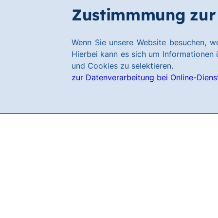
Zum
Zum
Zustimmmung zur 
Filialen
Hauptinhalt
Footer
springen
springen
Link
Wenn Sie unsere Website besuchen, we
zur
Hierbei kann es sich um Informationen ü
Homepage
und Cookies zu selektieren.
zur Datenverarbeitung bei Online-Diens