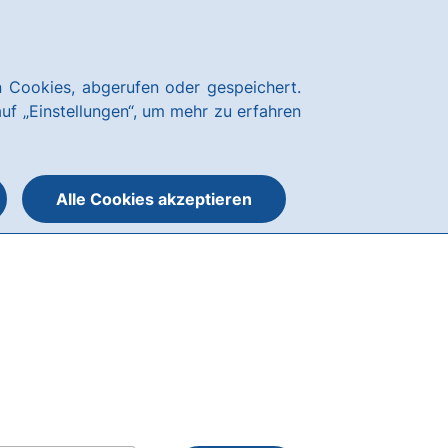
Über uns
News
Karriere
Kundenservice
hausbanking Login
 Cookies, abgerufen oder gespeichert.
Suche
Menü
auf „Einstellungen“, um mehr zu erfahren
öffnen
öffnen
oder
schließen
Alle Cookies akzeptieren