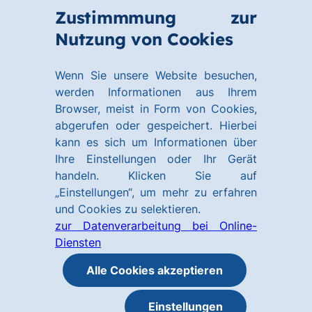
Zum
Zum
Zustimmmung zur
Hauptinhalt
Footer
Link
Nutzung von Cookies
Menü
springen
springen
zur
öffnen
Homepage
Wenn Sie unsere Website besuchen,
werden Informationen aus Ihrem
Browser, meist in Form von Cookies,
abgerufen oder gespeichert. Hierbei
kann es sich um Informationen über
Ihre Einstellungen oder Ihr Gerät
handeln. Klicken Sie auf
„Einstellungen“, um mehr zu erfahren
und Cookies zu selektieren.
zur Datenverarbeitung bei Online-
Diensten
Alle Cookies akzeptieren
Einstellungen