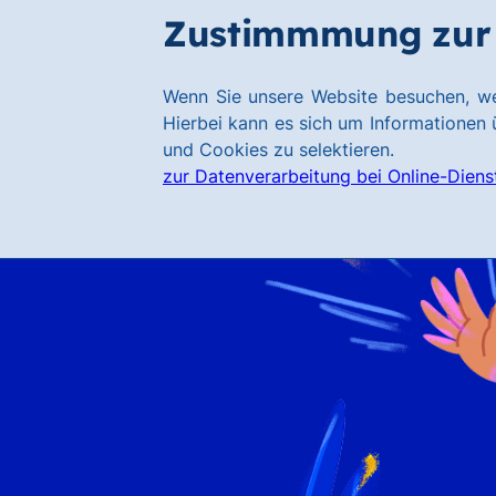
Zum
Zum
Zustimmmung zur 
Hauptinhalt
Footer
springen
springen
Link
Wenn Sie unsere Website besuchen, we
zur
Hierbei kann es sich um Informationen ü
Homepage
und Cookies zu selektieren.
zur Datenverarbeitung bei Online-Diens