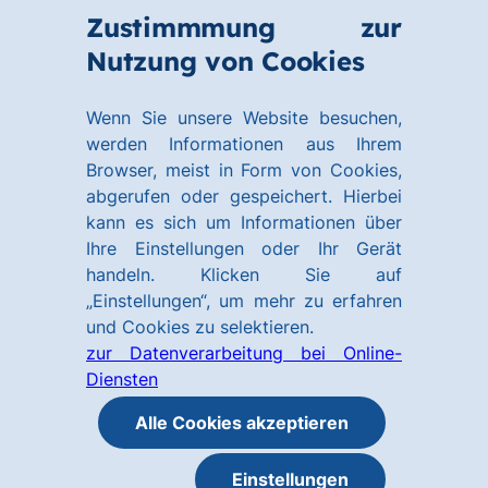
Zum
Zum
Zustimmmung zur
Hauptinhalt
Footer
Link
Nutzung von Cookies
Menü
springen
springen
zur
öffnen
Homepage
Wenn Sie unsere Website besuchen,
werden Informationen aus Ihrem
Browser, meist in Form von Cookies,
abgerufen oder gespeichert. Hierbei
kann es sich um Informationen über
Ihre Einstellungen oder Ihr Gerät
handeln. Klicken Sie auf
„Einstellungen“, um mehr zu erfahren
und Cookies zu selektieren.
zur Datenverarbeitung bei Online-
Diensten
Alle Cookies akzeptieren
Einstellungen