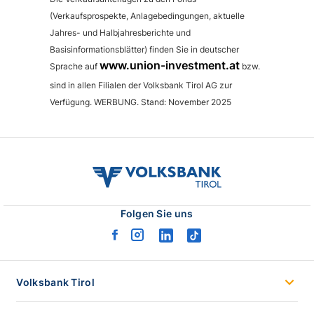
(Verkaufsprospekte, Anlagebedingungen, aktuelle
Jahres- und Halbjahresberichte und
Basisinformationsblätter) finden Sie in deutscher
www.union-investment.at
Sprache auf
bzw.
sind in allen Filialen der Volksbank Tirol AG zur
Verfügung. WERBUNG. Stand: November 2025
volksbank
tirol
logo
Folgen Sie uns
facebook
instagram
linkedin
tiktok
logo
logo
logo
logo
Volksbank Tirol