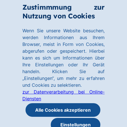
Zum
Zum
Zustimmmung zur
Hauptinhalt
Footer
Link
Nutzung von Cookies
Menü
springen
springen
zur
öffnen
Homepage
Wenn Sie unsere Website besuchen,
werden Informationen aus Ihrem
Browser, meist in Form von Cookies,
abgerufen oder gespeichert. Hierbei
kann es sich um Informationen über
Ihre Einstellungen oder Ihr Gerät
handeln. Klicken Sie auf
„Einstellungen“, um mehr zu erfahren
und Cookies zu selektieren.
zur Datenverarbeitung bei Online-
Diensten
Alle Cookies akzeptieren
Einstellungen