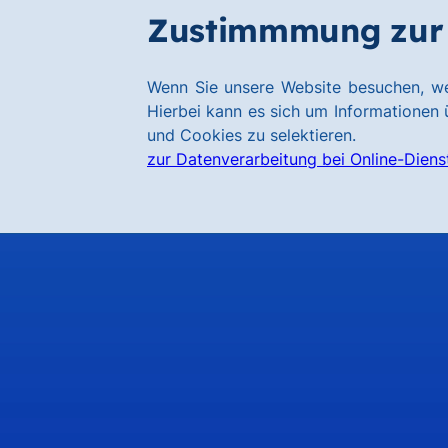
Zum
Zum
Zustimmmung zur 
Hauptinhalt
Footer
springen
springen
Link
Wenn Sie unsere Website besuchen, we
zur
Hierbei kann es sich um Informationen ü
Homepage
und Cookies zu selektieren.
zur Datenverarbeitung bei Online-Diens