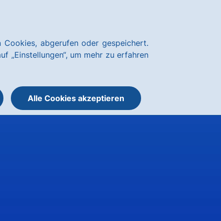
Kundenservice
hausbanking Login
 Cookies, abgerufen oder gespeichert.
Suche
Menü
auf „Einstellungen“, um mehr zu erfahren
öffnen
öffnen
oder
schließen
Alle Cookies akzeptieren