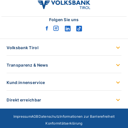
volksbank
tirol
logo
Folgen Sie uns
facebook
instagram
linkedin
tiktok
logo
logo
logo
logo
Volksbank Tirol
Transparenz & News
Kund:innenservice
Direkt erreichbar
Impressum
AGB
Datenschutz
Informationen zur Barrierefreiheit
Konformitätserklärung