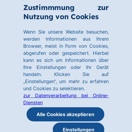
Zum
Zum
Zustimmmung zur
Hauptinhalt
Footer
Link
Nutzung von Cookies
Menü
springen
springen
zur
öffnen
Homepage
Wenn Sie unsere Website besuchen,
werden Informationen aus Ihrem
Browser, meist in Form von Cookies,
abgerufen oder gespeichert. Hierbei
kann es sich um Informationen über
Ihre Einstellungen oder Ihr Gerät
handeln. Klicken Sie auf
„Einstellungen“, um mehr zu erfahren
und Cookies zu selektieren.
zur Datenverarbeitung bei Online-
Diensten
Alle Cookies akzeptieren
Einstellungen