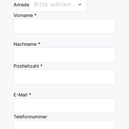
you
Bitte wählen...
Anrede
contacting
Vorname *
us?
Nachname *
Postleitzahl *
E-Mail *
Telefonnummer