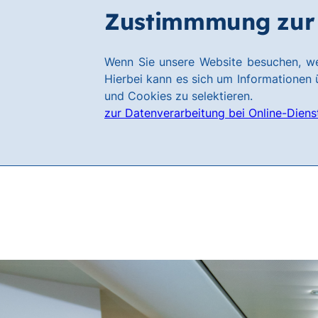
Zum
Zum
Zustimmmung zur 
Filialen
Hauptinhalt
Footer
springen
springen
Link
Wenn Sie unsere Website besuchen, we
zur
Hierbei kann es sich um Informationen ü
Homepage
und Cookies zu selektieren.
zur Datenverarbeitung bei Online-Diens