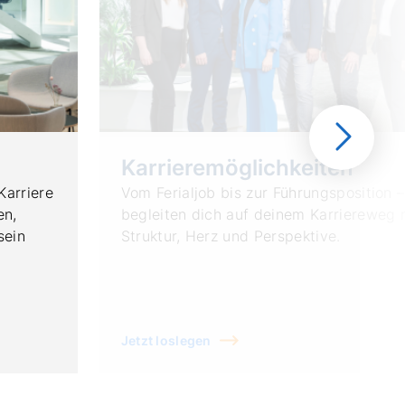
Nächste
Folie
Karrieremöglichkeiten
Karriere
Vom Ferialjob bis zur Führungsposition –
en,
begleiten dich auf deinem Karriereweg 
sein
Struktur, Herz und Perspektive.
Jetzt loslegen