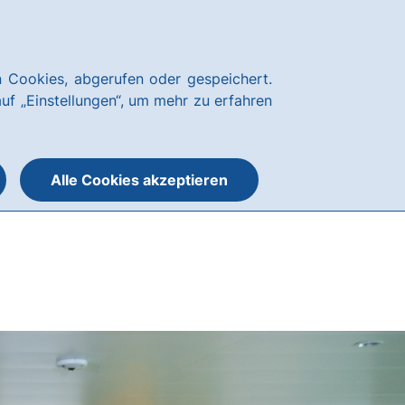
Über uns
News
Karriere
Kundenservice
hausbanking Login
 Cookies, abgerufen oder gespeichert.
Suche
Menü
auf „Einstellungen“, um mehr zu erfahren
öffnen
öffnen
oder
schließen
Alle Cookies akzeptieren