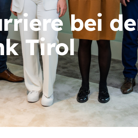
rriere bei de
k Tirol