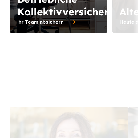
Kollektivversicherung
Alt
Ihr Team absichern
Heute d