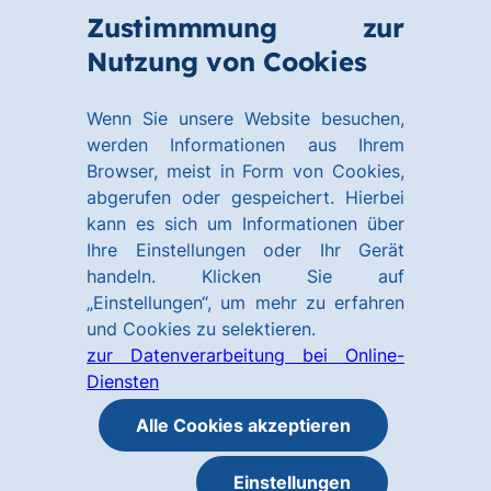
Zum
Zum
Zustimmmung zur
Hauptinhalt
Footer
Link
Nutzung von Cookies
Menü
springen
springen
zur
öffnen
Homepage
Wenn Sie unsere Website besuchen,
werden Informationen aus Ihrem
Browser, meist in Form von Cookies,
abgerufen oder gespeichert. Hierbei
kann es sich um Informationen über
Ihre Einstellungen oder Ihr Gerät
handeln. Klicken Sie auf
„Einstellungen“, um mehr zu erfahren
und Cookies zu selektieren.
zur Datenverarbeitung bei Online-
Diensten
Alle Cookies akzeptieren
Einstellungen