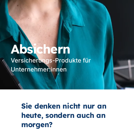
Absichern
Versicherungs-Produkte für
Unternehmer:innen
Vi
st
Sie denken nicht nur an
heute, sondern auch an
morgen?