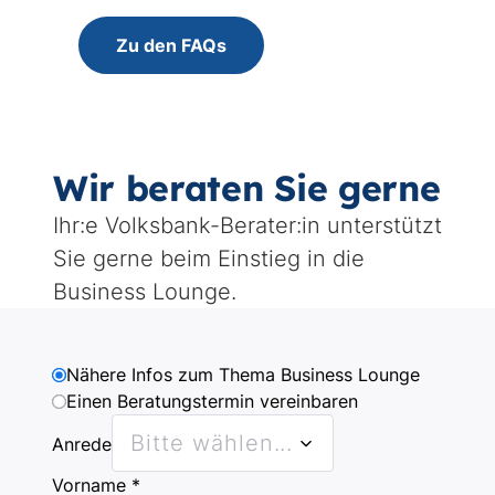
Wir beraten Sie gerne
Ihr:e Volksbank-Berater:in unterstützt
Sie gerne beim Einstieg in die
Business Lounge.
Why
Nähere Infos zum Thema Business Lounge
are
Einen Beratungstermin vereinbaren
you
Bitte wählen...
Anrede
contacting
Vorname *
us?