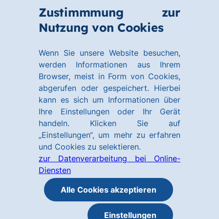
Zum
Zum
Zustimmmung zur
Hauptinhalt
Footer
Link
Nutzung von Cookies
Menü
springen
springen
zur
öffnen
Homepage
Wenn Sie unsere Website besuchen,
werden Informationen aus Ihrem
Browser, meist in Form von Cookies,
abgerufen oder gespeichert. Hierbei
kann es sich um Informationen über
Ihre Einstellungen oder Ihr Gerät
handeln. Klicken Sie auf
„Einstellungen“, um mehr zu erfahren
und Cookies zu selektieren.
zur Datenverarbeitung bei Online-
Diensten
Alle Cookies akzeptieren
Einstellungen