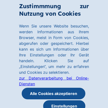
Zum
Zum
Zustimmmung zur
Hauptinhalt
Footer
Link
Nutzung von Cookies
Menü
springen
springen
zur
öffnen
Homepage
Wenn Sie unsere Website besuchen,
werden Informationen aus Ihrem
Browser, meist in Form von Cookies,
abgerufen oder gespeichert. Hierbei
kann es sich um Informationen über
Ihre Einstellungen oder Ihr Gerät
handeln. Klicken Sie auf
„Einstellungen“, um mehr zu erfahren
und Cookies zu selektieren.
zur Datenverarbeitung bei Online-
Diensten
Alle Cookies akzeptieren
Einstellungen