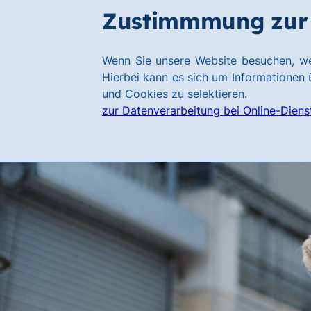
Zum
Zum
Zustimmmung zur 
Hauptinhalt
Footer
springen
springen
Link
Wenn Sie unsere Website besuchen, we
zur
Hierbei kann es sich um Informationen ü
Homepage
und Cookies zu selektieren.
zur Datenverarbeitung bei Online-Diens