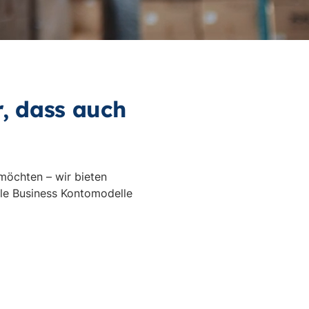
Vi
st
r, dass auch
 möchten – wir bieten
alle Business Kontomodelle