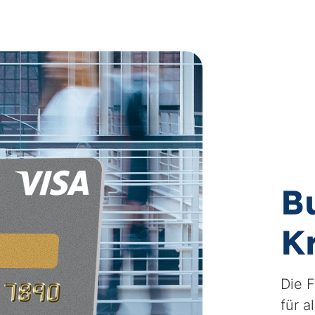
B
K
Die F
für a