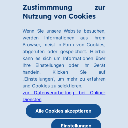
Zum
Zum
Zustimmmung zur
Hauptinhalt
Footer
Link
Nutzung von Cookies
Menü
springen
springen
zur
öffnen
Homepage
Wenn Sie unsere Website besuchen,
werden Informationen aus Ihrem
Browser, meist in Form von Cookies,
abgerufen oder gespeichert. Hierbei
kann es sich um Informationen über
Ihre Einstellungen oder Ihr Gerät
handeln. Klicken Sie auf
„Einstellungen“, um mehr zu erfahren
und Cookies zu selektieren.
zur Datenverarbeitung bei Online-
Diensten
Alle Cookies akzeptieren
Einstellungen