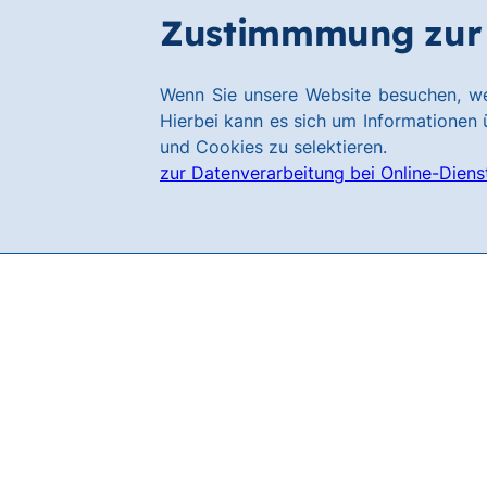
Zum
Zum
Zustimmmung zur 
Filialen
Hauptinhalt
Footer
springen
springen
Link
Wenn Sie unsere Website besuchen, we
zur
Hierbei kann es sich um Informationen ü
Homepage
und Cookies zu selektieren.
zur Datenverarbeitung bei Online-Diens