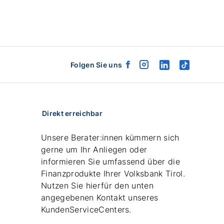
Folgen Sie uns
facebook
instagram
linkedin
tiktok
logo
logo
logo
logo
Direkt erreichbar
Unsere Berater:innen kümmern sich
gerne um Ihr Anliegen oder
informieren Sie umfassend über die
Finanzprodukte Ihrer Volksbank Tirol.
Nutzen Sie hierfür den unten
angegebenen Kontakt unseres
KundenServiceCenters.