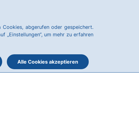
Über uns
News
Karriere
Kundenservice
hausbanking Login
 Cookies, abgerufen oder gespeichert.
Suche
Menü
auf „Einstellungen“, um mehr zu erfahren
öffnen
öffnen
oder
schließen
Alle Cookies akzeptieren