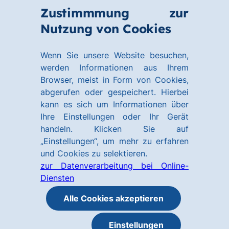
Zum
Zum
Zustimmmung zur
Hauptinhalt
Footer
Link
Nutzung von Cookies
Menü
springen
springen
zur
öffnen
Homepage
Wenn Sie unsere Website besuchen,
werden Informationen aus Ihrem
Browser, meist in Form von Cookies,
abgerufen oder gespeichert. Hierbei
kann es sich um Informationen über
Ihre Einstellungen oder Ihr Gerät
handeln. Klicken Sie auf
„Einstellungen“, um mehr zu erfahren
und Cookies zu selektieren.
zur Datenverarbeitung bei Online-
Diensten
Alle Cookies akzeptieren
Einstellungen