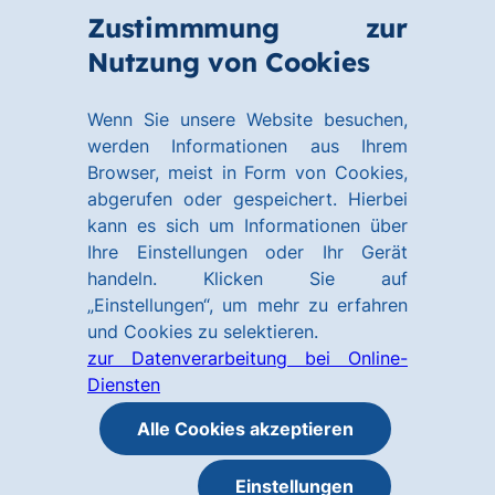
Zum
Zum
Zustimmmung zur
Hauptinhalt
Footer
Link
Nutzung von Cookies
Menü
springen
springen
zur
öffnen
Homepage
Wenn Sie unsere Website besuchen,
werden Informationen aus Ihrem
Browser, meist in Form von Cookies,
abgerufen oder gespeichert. Hierbei
kann es sich um Informationen über
Ihre Einstellungen oder Ihr Gerät
handeln. Klicken Sie auf
„Einstellungen“, um mehr zu erfahren
und Cookies zu selektieren.
zur Datenverarbeitung bei Online-
Diensten
Alle Cookies akzeptieren
Einstellungen