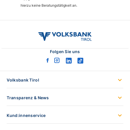
hierzu keine Beratungstätigkeit an.
volksbank
tirol
logo
Folgen Sie uns
facebook
instagram
linkedin
tiktok
logo
logo
logo
logo
Volksbank Tirol
Transparenz & News
Kund:innenservice