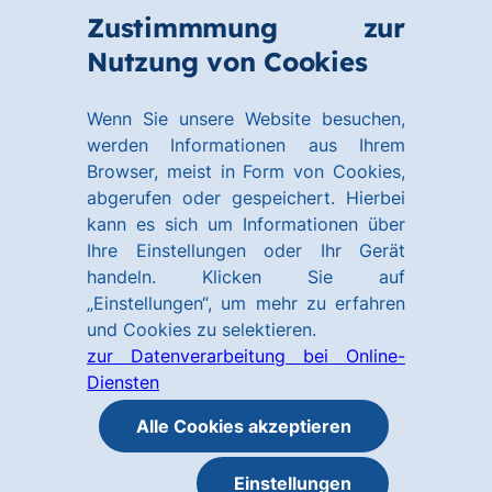
Zum
Zum
Zustimmmung zur
Hauptinhalt
Footer
Link
Nutzung von Cookies
Menü
springen
springen
zur
öffnen
Homepage
Wenn Sie unsere Website besuchen,
werden Informationen aus Ihrem
Browser, meist in Form von Cookies,
abgerufen oder gespeichert. Hierbei
kann es sich um Informationen über
Ihre Einstellungen oder Ihr Gerät
handeln. Klicken Sie auf
„Einstellungen“, um mehr zu erfahren
und Cookies zu selektieren.
zur Datenverarbeitung bei Online-
Diensten
Alle Cookies akzeptieren
Einstellungen