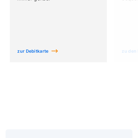
zur Debitkarte
zu den 