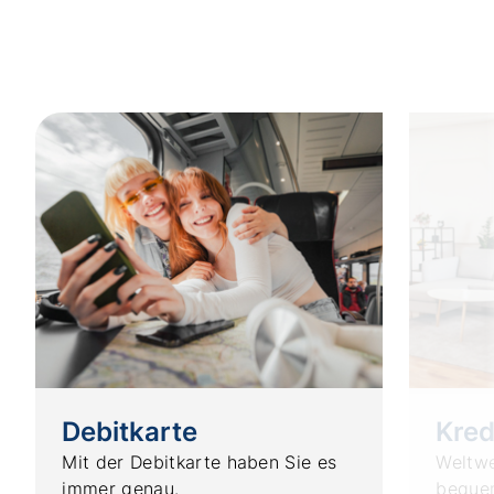
Debitkarte
Kred
Mit der Debitkarte haben Sie es
Weltwe
immer genau.
bequem