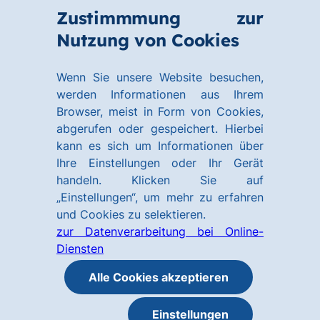
Zum
Zum
Zustimmmung zur
Hauptinhalt
Footer
Link
Nutzung von Cookies
Menü
springen
springen
zur
öffnen
Homepage
Wenn Sie unsere Website besuchen,
werden Informationen aus Ihrem
Browser, meist in Form von Cookies,
abgerufen oder gespeichert. Hierbei
kann es sich um Informationen über
Ihre Einstellungen oder Ihr Gerät
handeln. Klicken Sie auf
„Einstellungen“, um mehr zu erfahren
und Cookies zu selektieren.
zur Datenverarbeitung bei Online-
Diensten
Alle Cookies akzeptieren
Einstellungen