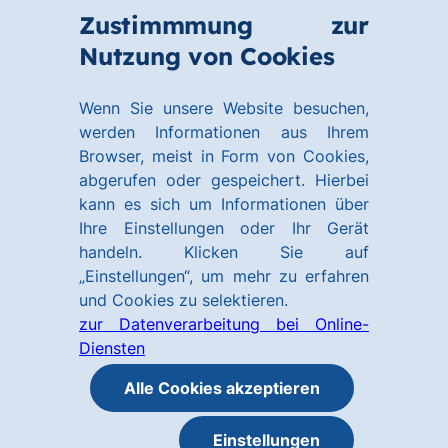
Zum
Zum
Zustimmmung zur
Hauptinhalt
Footer
Link
Nutzung von Cookies
Menü
springen
springen
zur
öffnen
Homepage
Wenn Sie unsere Website besuchen,
werden Informationen aus Ihrem
Browser, meist in Form von Cookies,
abgerufen oder gespeichert. Hierbei
kann es sich um Informationen über
Ihre Einstellungen oder Ihr Gerät
handeln. Klicken Sie auf
„Einstellungen“, um mehr zu erfahren
und Cookies zu selektieren.
zur Datenverarbeitung bei Online-
Diensten
Alle Cookies akzeptieren
Einstellungen