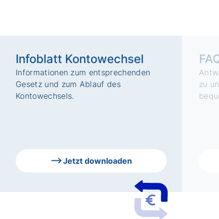
Infoblatt Kontowechsel
FAQ
Informationen zum entsprechenden
Antw
Gesetz und zum Ablauf des
zu u
Kontowechsels.
bequ
Jetzt downloaden