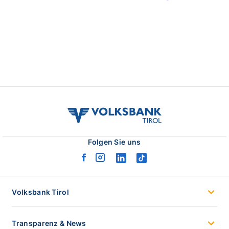
volksbank
tirol
logo
Folgen Sie uns
facebook
instagram
linkedin
tiktok
logo
logo
logo
logo
Volksbank Tirol
Transparenz & News