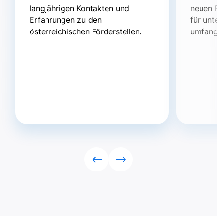
langjährigen Kontakten und
neuen 
Erfahrungen zu den
für un
österreichischen Förderstellen.
umfang
Rückwärts
Vorwärts