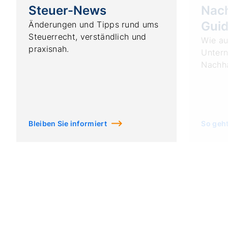
Steuer-News
Nach
Gui
Änderungen und Tipps rund ums
Steuerrecht, verständlich und
Wie au
praxisnah.
Untern
Nachha
Bleiben Sie informiert
So geht