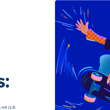
s:
mit (z.B.