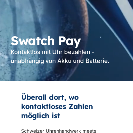
Swatch Pay
Kontaktlos mit Uhr bezahlen -
unabhängig von Akku und Batterie.
Vi
st
Überall dort, wo
kontaktloses Zahlen
möglich ist
Schweizer Uhrenhandwerk meets