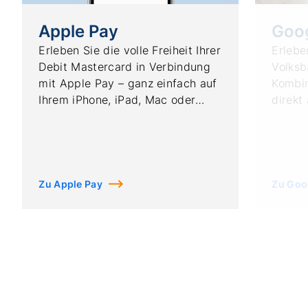
Apple Pay
Goo
Erleben Sie die volle Freiheit Ihrer
Erleben
Debit Mastercard in Verbindung
Volksb
mit Apple Pay – ganz einfach auf
Kombin
Ihrem iPhone, iPad, Mac oder
direkt
Ihrer Apple Watch.
Smartp
Smart
Zu Apple Pay
Zu Goo