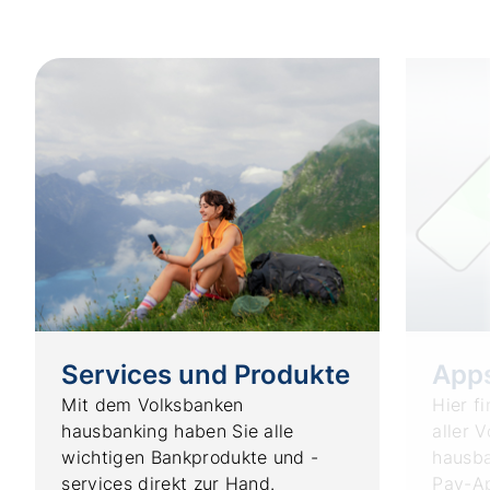
Services und Produkte
App
Mit dem Volksbanken
Hier f
hausbanking haben Sie alle
aller 
wichtigen Bankprodukte und -
hausba
services direkt zur Hand.
Pay-Ap