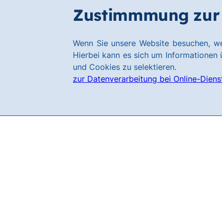
Zum
Zum
Zustimmmung zur 
Filialen
Hauptinhalt
Footer
springen
springen
Link
Wenn Sie unsere Website besuchen, we
zur
Hierbei kann es sich um Informationen ü
Homepage
und Cookies zu selektieren.
zur Datenverarbeitung bei Online-Diens