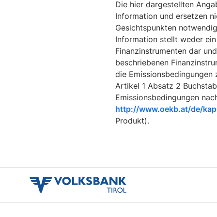
volksbank
tirol
logo