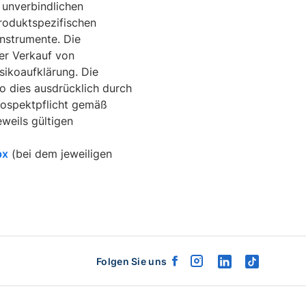
Folgen Sie uns
facebook
instagram
linkedin
tiktok
logo
logo
logo
logo