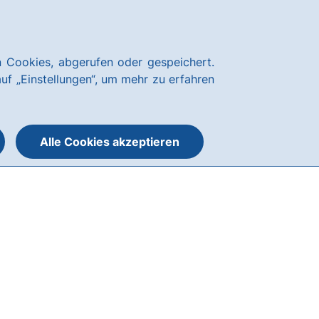
Über uns
News
Karriere
Kundenservice
hausbanking Login
 Cookies, abgerufen oder gespeichert.
Suche
Menü
auf „Einstellungen“, um mehr zu erfahren
öffnen
öffnen
oder
schließen
Alle Cookies akzeptieren