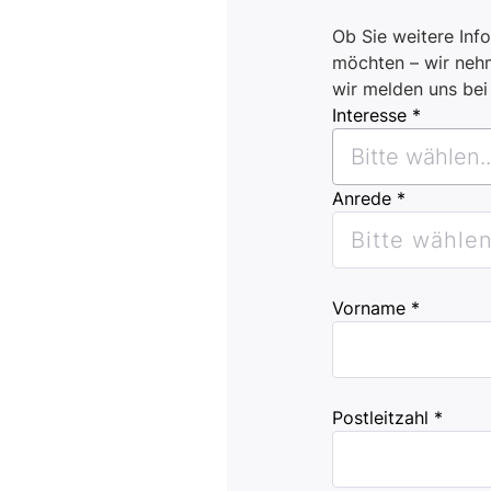
Ob Sie weitere Inf
möchten – wir nehm
wir melden uns be
Interesse *
Bitte wählen..
Anrede *
Bitte wählen.
Vorname *
Postleitzahl *