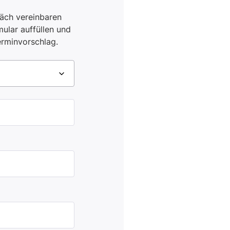
äch vereinbaren
ular auffüllen und
erminvorschlag.