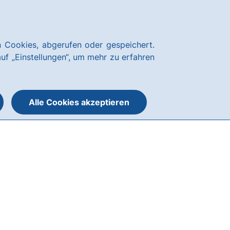
Über uns
News
Karriere
Kundenservice
hausbanking Login
 Cookies, abgerufen oder gespeichert.
Suche
Menü
auf „Einstellungen“, um mehr zu erfahren
öffnen
öffnen
oder
schließen
Alle Cookies akzeptieren