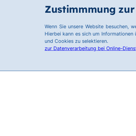
Zum
Zum
Zustimmmung zur 
Filialen
Hauptinhalt
Footer
springen
springen
Link
Wenn Sie unsere Website besuchen, we
zur
Hierbei kann es sich um Informationen ü
Homepage
und Cookies zu selektieren.
zur Datenverarbeitung bei Online-Diens