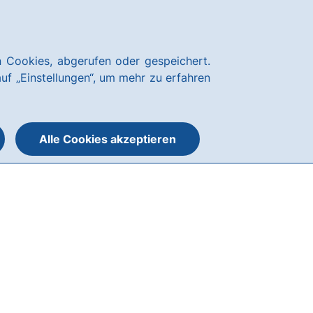
Über uns
News
Karriere
Kundenservice
hausbanking Login
 Cookies, abgerufen oder gespeichert.
Suche
Menü
auf „Einstellungen“, um mehr zu erfahren
öffnen
öffnen
oder
schließen
Alle Cookies akzeptieren