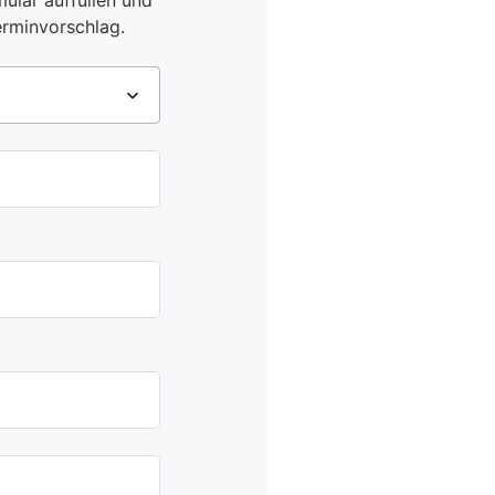
ular auffüllen und
erminvorschlag.