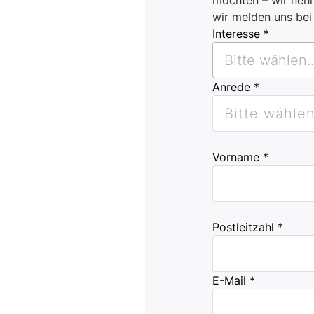
möchten – wir nehm
wir melden uns be
Interesse *
Bitte wählen..
Anrede *
Bitte wählen.
Vorname *
Postleitzahl *
E-Mail *