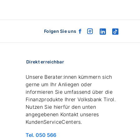
Folgen Sie uns
facebook
instagram
linkedin
tiktok
logo
logo
logo
logo
Direkt erreichbar
Unsere Berater:innen kümmern sich
gerne um Ihr Anliegen oder
informieren Sie umfassend über die
Finanzprodukte Ihrer Volksbank Tirol.
Nutzen Sie hierfür den unten
angegebenen Kontakt unseres
KundenServiceCenters.
Telefonnummer
Tel. 050 566