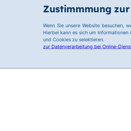
Zum
Zum
Zustimmmung zur 
Filialen
Hauptinhalt
Footer
springen
springen
Link
Wenn Sie unsere Website besuchen, we
zur
Hierbei kann es sich um Informationen ü
Homepage
und Cookies zu selektieren.
zur Datenverarbeitung bei Online-Diens