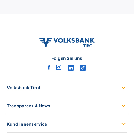
volksbank
tirol
logo
Folgen Sie uns
facebook
instagram
linkedin
tiktok
logo
logo
logo
logo
Volksbank Tirol
Transparenz & News
Kund:innenservice