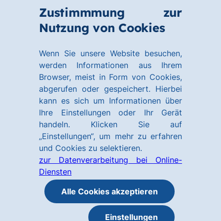
Zum
Zum
Zustimmmung zur
Hauptinhalt
Footer
Link
Nutzung von Cookies
Menü
springen
springen
zur
öffnen
Homepage
Wenn Sie unsere Website besuchen,
werden Informationen aus Ihrem
Browser, meist in Form von Cookies,
abgerufen oder gespeichert. Hierbei
kann es sich um Informationen über
Ihre Einstellungen oder Ihr Gerät
handeln. Klicken Sie auf
„Einstellungen“, um mehr zu erfahren
und Cookies zu selektieren.
zur Datenverarbeitung bei Online-
Diensten
Alle Cookies akzeptieren
Einstellungen