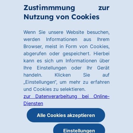
Zum
Zum
Zustimmmung zur
Hauptinhalt
Footer
Link
Nutzung von Cookies
Menü
springen
springen
zur
öffnen
Homepage
Wenn Sie unsere Website besuchen,
werden Informationen aus Ihrem
Browser, meist in Form von Cookies,
abgerufen oder gespeichert. Hierbei
kann es sich um Informationen über
Ihre Einstellungen oder Ihr Gerät
handeln. Klicken Sie auf
„Einstellungen“, um mehr zu erfahren
und Cookies zu selektieren.
zur Datenverarbeitung bei Online-
Diensten
Alle Cookies akzeptieren
Einstellungen