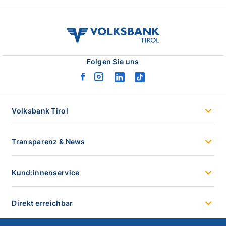
volksbank
tirol
logo
Folgen Sie uns
facebook
instagram
linkedin
tiktok
logo
logo
logo
logo
Volksbank Tirol
Transparenz & News
Kund:innenservice
Direkt erreichbar