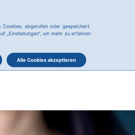
Über uns
News
Karriere
Kundenservice
hausbanking Login
 Cookies, abgerufen oder gespeichert.
Suche
Menü
auf „Einstellungen“, um mehr zu erfahren
öffnen
öffnen
oder
schließen
Alle Cookies akzeptieren