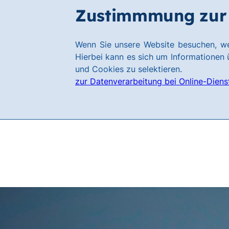
Zum
Zum
Zustimmmung zur 
Filialen
Hauptinhalt
Footer
springen
springen
Link
Wenn Sie unsere Website besuchen, we
zur
Hierbei kann es sich um Informationen ü
Homepage
und Cookies zu selektieren.
zur Datenverarbeitung bei Online-Diens