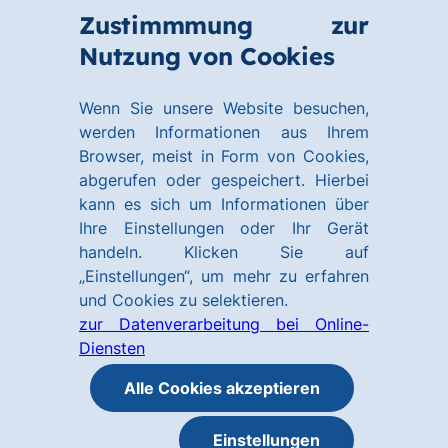
Zum
Zum
Zustimmmung zur
Hauptinhalt
Footer
Link
Nutzung von Cookies
Menü
springen
springen
zur
öffnen
Homepage
Wenn Sie unsere Website besuchen,
werden Informationen aus Ihrem
Browser, meist in Form von Cookies,
abgerufen oder gespeichert. Hierbei
kann es sich um Informationen über
Ihre Einstellungen oder Ihr Gerät
handeln. Klicken Sie auf
„Einstellungen“, um mehr zu erfahren
und Cookies zu selektieren.
zur Datenverarbeitung bei Online-
Diensten
Alle Cookies akzeptieren
Einstellungen