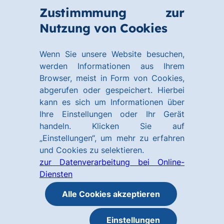
Zum
Zum
Zustimmmung zur
Hauptinhalt
Footer
Link
Nutzung von Cookies
Menü
springen
springen
zur
öffnen
Homepage
Wenn Sie unsere Website besuchen,
werden Informationen aus Ihrem
Browser, meist in Form von Cookies,
abgerufen oder gespeichert. Hierbei
kann es sich um Informationen über
Ihre Einstellungen oder Ihr Gerät
handeln. Klicken Sie auf
„Einstellungen“, um mehr zu erfahren
und Cookies zu selektieren.
zur Datenverarbeitung bei Online-
Diensten
Alle Cookies akzeptieren
Einstellungen