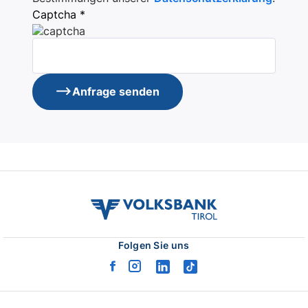
Captcha *
Anfrage senden
volksbank
tirol
logo
Folgen Sie uns
facebook
instagram
linkedin
tiktok
logo
logo
logo
logo