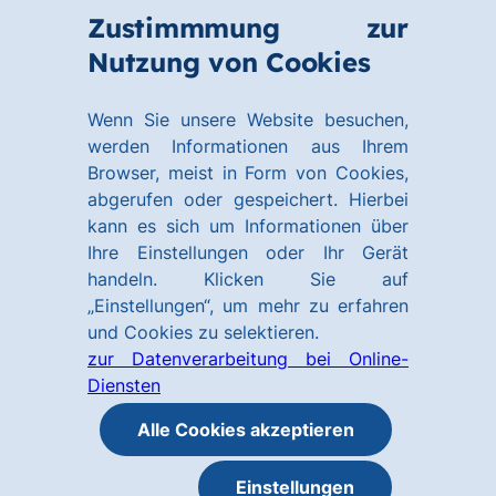
Zum
Zum
Zustimmmung zur
Hauptinhalt
Footer
Link
Nutzung von Cookies
Menü
springen
springen
zur
öffnen
Homepage
Wenn Sie unsere Website besuchen,
werden Informationen aus Ihrem
Browser, meist in Form von Cookies,
abgerufen oder gespeichert. Hierbei
kann es sich um Informationen über
Ihre Einstellungen oder Ihr Gerät
handeln. Klicken Sie auf
„Einstellungen“, um mehr zu erfahren
und Cookies zu selektieren.
zur Datenverarbeitung bei Online-
Diensten
Alle Cookies akzeptieren
Einstellungen