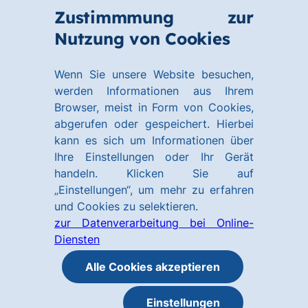
Zum
Zum
Zustimmmung zur
Hauptinhalt
Footer
Link
Nutzung von Cookies
Menü
springen
springen
zur
öffnen
Homepage
Wenn Sie unsere Website besuchen,
werden Informationen aus Ihrem
Browser, meist in Form von Cookies,
abgerufen oder gespeichert. Hierbei
kann es sich um Informationen über
Ihre Einstellungen oder Ihr Gerät
handeln. Klicken Sie auf
„Einstellungen“, um mehr zu erfahren
und Cookies zu selektieren.
zur Datenverarbeitung bei Online-
Diensten
Alle Cookies akzeptieren
Einstellungen