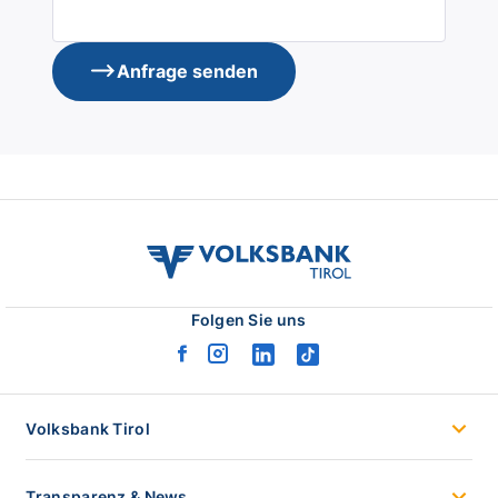
Anfrage senden
volksbank
tirol
logo
Folgen Sie uns
facebook
instagram
linkedin
tiktok
logo
logo
logo
logo
Volksbank Tirol
Transparenz & News