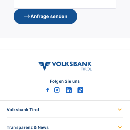
Anfrage senden
volksbank
tirol
logo
Folgen Sie uns
facebook
instagram
linkedin
tiktok
logo
logo
logo
logo
Volksbank Tirol
Transparenz & News