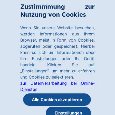
Zum
Zum
Zustimmmung zur
Hauptinhalt
Footer
Link
Nutzung von Cookies
Menü
springen
springen
zur
öffnen
Homepage
Wenn Sie unsere Website besuchen,
werden Informationen aus Ihrem
Browser, meist in Form von Cookies,
abgerufen oder gespeichert. Hierbei
kann es sich um Informationen über
Ihre Einstellungen oder Ihr Gerät
handeln. Klicken Sie auf
„Einstellungen“, um mehr zu erfahren
und Cookies zu selektieren.
zur Datenverarbeitung bei Online-
Diensten
Alle Cookies akzeptieren
Einstellungen