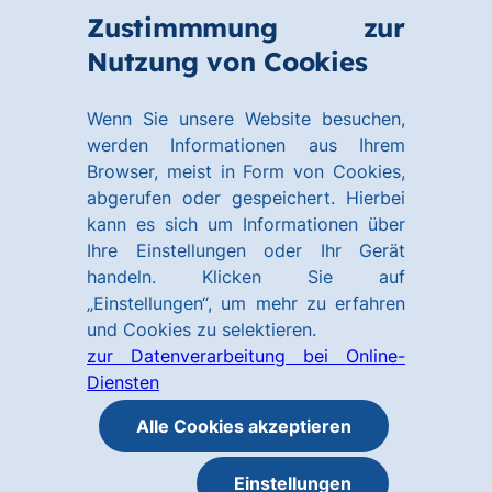
Zum
Zum
Zustimmmung zur
Hauptinhalt
Footer
Link
Nutzung von Cookies
Menü
springen
springen
zur
öffnen
Homepage
Wenn Sie unsere Website besuchen,
werden Informationen aus Ihrem
Browser, meist in Form von Cookies,
abgerufen oder gespeichert. Hierbei
kann es sich um Informationen über
Ihre Einstellungen oder Ihr Gerät
handeln. Klicken Sie auf
„Einstellungen“, um mehr zu erfahren
und Cookies zu selektieren.
zur Datenverarbeitung bei Online-
Diensten
Alle Cookies akzeptieren
Einstellungen