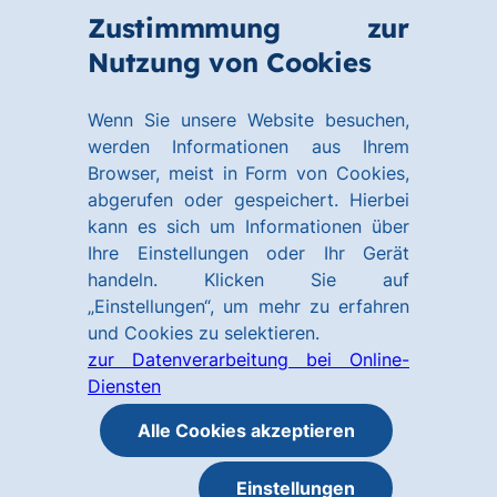
Zum
Zum
Zustimmmung zur
Hauptinhalt
Footer
Link
Nutzung von Cookies
Menü
springen
springen
zur
öffnen
Homepage
Wenn Sie unsere Website besuchen,
werden Informationen aus Ihrem
Browser, meist in Form von Cookies,
abgerufen oder gespeichert. Hierbei
kann es sich um Informationen über
Ihre Einstellungen oder Ihr Gerät
handeln. Klicken Sie auf
„Einstellungen“, um mehr zu erfahren
und Cookies zu selektieren.
zur Datenverarbeitung bei Online-
Diensten
Alle Cookies akzeptieren
Einstellungen