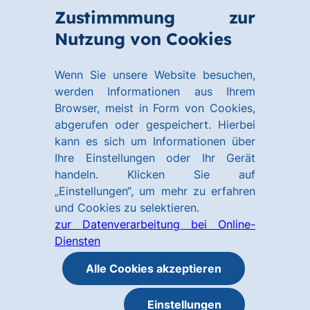
Zum
Zum
Zustimmmung zur
Hauptinhalt
Footer
Link
Nutzung von Cookies
Menü
springen
springen
zur
öffnen
Homepage
Wenn Sie unsere Website besuchen,
werden Informationen aus Ihrem
Browser, meist in Form von Cookies,
abgerufen oder gespeichert. Hierbei
kann es sich um Informationen über
Ihre Einstellungen oder Ihr Gerät
handeln. Klicken Sie auf
„Einstellungen“, um mehr zu erfahren
und Cookies zu selektieren.
zur Datenverarbeitung bei Online-
Diensten
Alle Cookies akzeptieren
Einstellungen