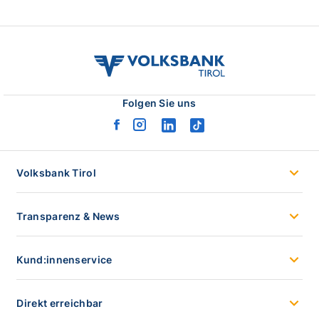
volksbank
tirol
logo
Folgen Sie uns
facebook
instagram
linkedin
tiktok
logo
logo
logo
logo
Volksbank Tirol
Transparenz & News
Kund:innenservice
Direkt erreichbar