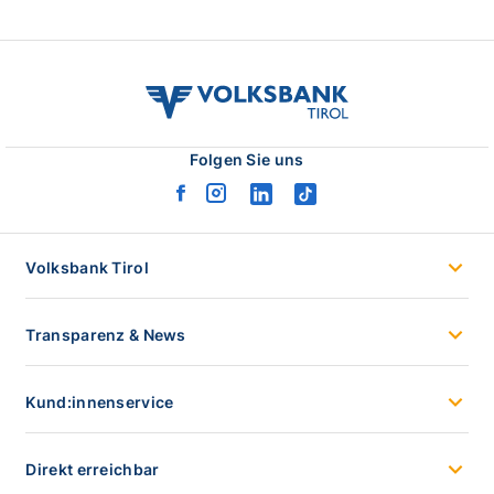
volksbank
tirol
logo
Folgen Sie uns
facebook
instagram
linkedin
tiktok
logo
logo
logo
logo
Volksbank Tirol
Transparenz & News
Kund:innenservice
Direkt erreichbar