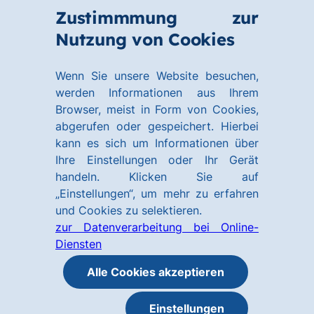
Zum
Zum
Zustimmmung zur
Hauptinhalt
Footer
Link
Nutzung von Cookies
Menü
springen
springen
zur
öffnen
Homepage
Wenn Sie unsere Website besuchen,
werden Informationen aus Ihrem
Browser, meist in Form von Cookies,
abgerufen oder gespeichert. Hierbei
kann es sich um Informationen über
Ihre Einstellungen oder Ihr Gerät
handeln. Klicken Sie auf
„Einstellungen“, um mehr zu erfahren
und Cookies zu selektieren.
zur Datenverarbeitung bei Online-
Diensten
Alle Cookies akzeptieren
Einstellungen