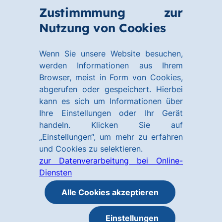
Zum
Zum
Zustimmmung zur
Hauptinhalt
Footer
Link
Nutzung von Cookies
Menü
springen
springen
zur
öffnen
Homepage
Wenn Sie unsere Website besuchen,
werden Informationen aus Ihrem
Browser, meist in Form von Cookies,
abgerufen oder gespeichert. Hierbei
kann es sich um Informationen über
Ihre Einstellungen oder Ihr Gerät
handeln. Klicken Sie auf
„Einstellungen“, um mehr zu erfahren
und Cookies zu selektieren.
zur Datenverarbeitung bei Online-
Diensten
Alle Cookies akzeptieren
Einstellungen