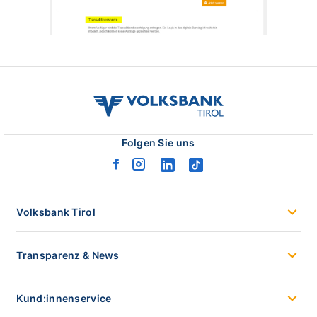
volksbank
tirol
logo
Folgen Sie uns
facebook
instagram
linkedin
tiktok
logo
logo
logo
logo
Volksbank Tirol
Transparenz & News
Kund:innenservice