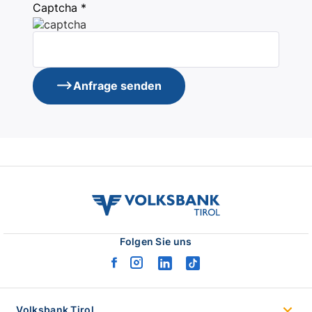
Captcha *
Anfrage senden
volksbank
tirol
logo
Folgen Sie uns
facebook
instagram
linkedin
tiktok
logo
logo
logo
logo
Volksbank Tirol