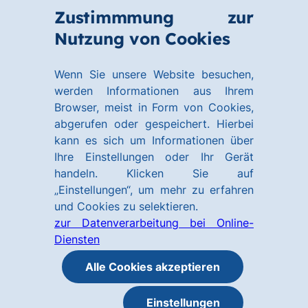
Zum
Zum
Zustimmmung zur
Hauptinhalt
Footer
Link
Nutzung von Cookies
Menü
springen
springen
zur
öffnen
Homepage
Wenn Sie unsere Website besuchen,
werden Informationen aus Ihrem
Browser, meist in Form von Cookies,
abgerufen oder gespeichert. Hierbei
kann es sich um Informationen über
Ihre Einstellungen oder Ihr Gerät
handeln. Klicken Sie auf
„Einstellungen“, um mehr zu erfahren
und Cookies zu selektieren.
zur Datenverarbeitung bei Online-
Diensten
Alle Cookies akzeptieren
Einstellungen